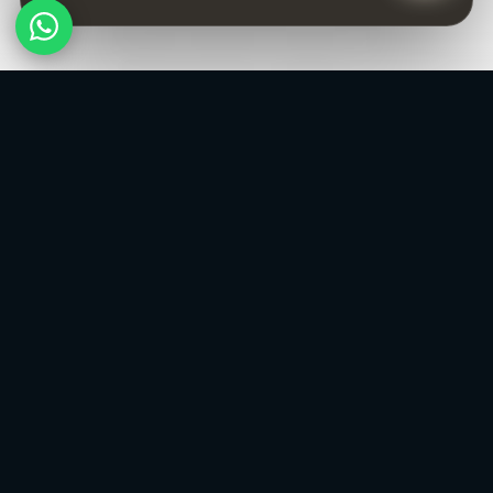
KEŞİF
Kategoriler
Tümünü gör →
Restoran &
Kafe & Pastane
Lokanta
Keşfet →
Keşfet →
Güzellik & Kişisel
Otel, Pansiyon &
Bakım
Apart