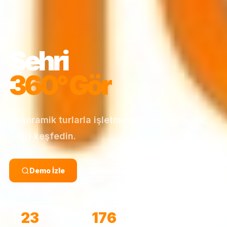
Şehri
360° Gör
Panoramik turlarla işletmeleri yerinde gezin,
şehri keşfedin.
Demo İzle
Yakındaki Mekanlar
23
176