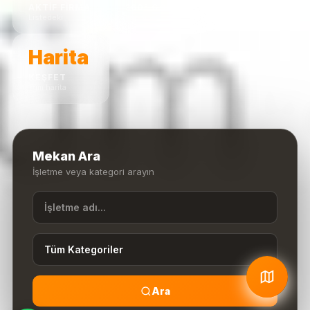
AKTIF FIRMA
360° GÖRÜNTÜ
Listedeki
Panorama
Harita
KEŞFET
Tüm harita
Mekan Ara
İşletme veya kategori arayın
Ara