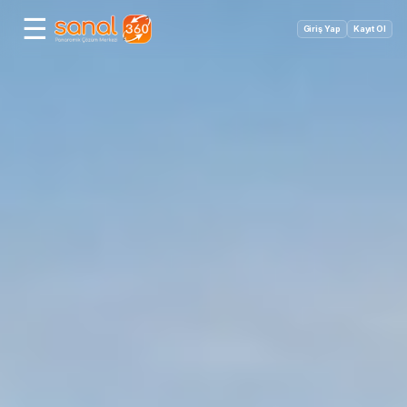
☰
Giriş Yap
Kayıt Ol