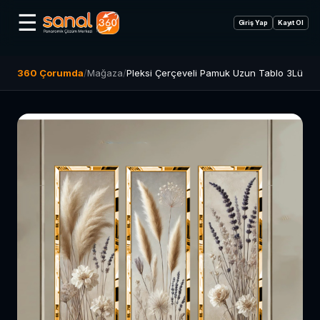
☰
Giriş Yap
Kayıt Ol
360 Çorumda
/
Mağaza
/
Pleksi Çerçeveli Pamuk Uzun Tablo 3Lü