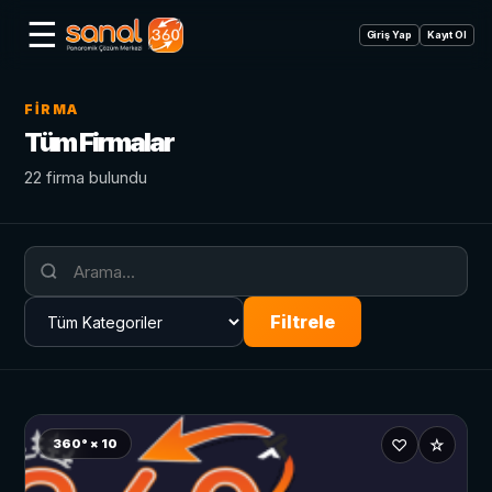
☰
Giriş Yap
Kayıt Ol
FIRMA
Tüm Firmalar
22 firma bulundu
Filtrele
♡
☆
360° × 10