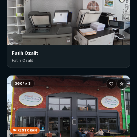
Fatih Ozalit
Fatih Ozalit
♡
☆
360° × 3
🍽 RESTORAN