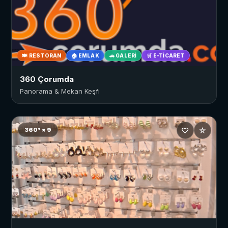
🍽 RESTORAN
🏠 EMLAK
🚗 GALERI
🛒 E-TICARET
360 Çorumda
Panorama & Mekan Keşfi
♡
☆
360° × 9