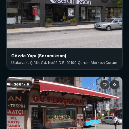
Gözde Yapı (Seramiksan)
Ulukavak, Çiftlik Cd. No:12 D:B, 19100 Çorum Merkez/Çorum
♡
☆
360° × 6