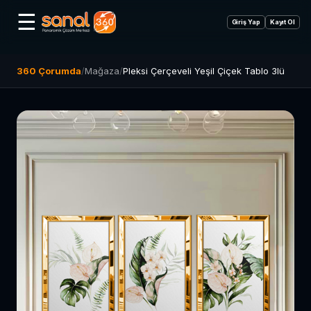
☰
Giriş Yap
Kayıt Ol
360 Çorumda
/
Mağaza
/
Pleksi Çerçeveli Yeşil Çiçek Tablo 3lü