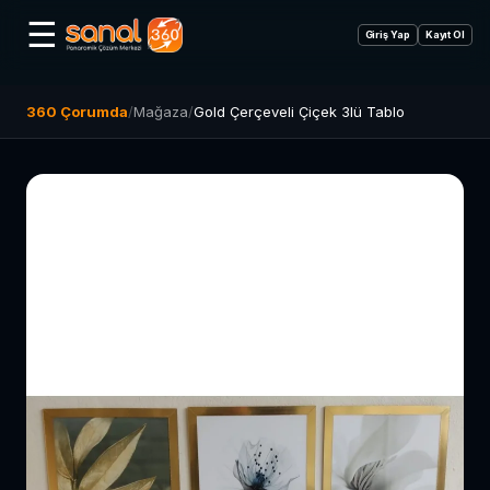
☰
Giriş Yap
Kayıt Ol
360 Çorumda
/
Mağaza
/
Gold Çerçeveli Çiçek 3lü Tablo