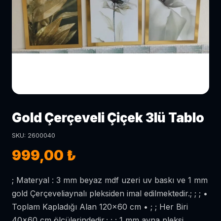
Gold Çerçeveli Çiçek 3lü Tablo
SKU: 2600040
999,00 ₺
; Materyal : 3 mm beyaz mdf uzeri uv baskı ve 1 mm
gold Çerçeveliaynalı pleksiden imal edilmektedir.; ; ; •
Toplam Kapladığı Alan 120x60 cm • ; ; Her Biri
40x60 cm ölçülerindedir.; ; ; 1 mm ayna pleksi