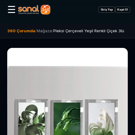
☰
Giriş Yap
Kayıt Ol
360 Çorumda
/
Mağaza
/
Pleksi Çerçeveli Yeşil Renkli Çiçek 3lü