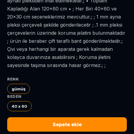
aynalı pleksiden imal edilmektedir.; • Toplam
Kapladığı Alan 120x60 cm • ; Her Biri 40x60 ve
20x30 cm seceneklerimiz mevcuttur.; ; 1 mm ayna
pleksi çerçeveli şekilde gönderilecetir ; .1 mm pleksi
çerçevelerin üzerinde koruma jelatini bulunmaktadır
; ürün ile beraber çift taraflı bant gönderilmektedir.;
Çivi veya herhangi bir aparata gerek kalmadan
kolayca duvarınıza asabilirsini ; Koruma jiletini
sayesinde taşıma sırasında hasar görmez.; ;
RENK
gümüş
BEDEN
40 x 60
Sepete ekle