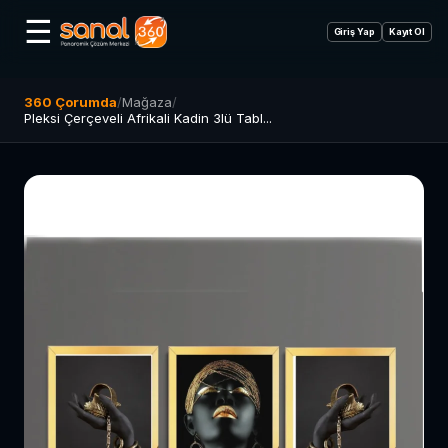
☰
Giriş Yap
Kayıt Ol
360 Çorumda
/
Mağaza
/
Pleksi Çerçeveli Afrikali Kadin 3lü Tabl...