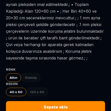
aynalı pleksiden imal edilmektedir.; • Toplam
Kapladığı Alan 120x60 cm • ; Her Biri 40x60 ve
20x30 cm seceneklerimiz mevcuttur.; ; 1 mm ayna
pleksi çerçeveli şekilde gönderilecetir ; .1 mm pleksi
çerçevelerin üzerinde koruma jelatini bulunmaktadır
; ürün ile beraber çift taraflı bant gönderilmektedir.;
Çivi veya herhangi bir aparata gerek kalmadan
kolayca duvarınıza asabilirsini ; Koruma jiletini
sayesinde taşıma sırasında hasar görmez.; ;
RENK
Altın
Gümüş
BEDEN
40 x 60
120 x 60
Sepete ekle