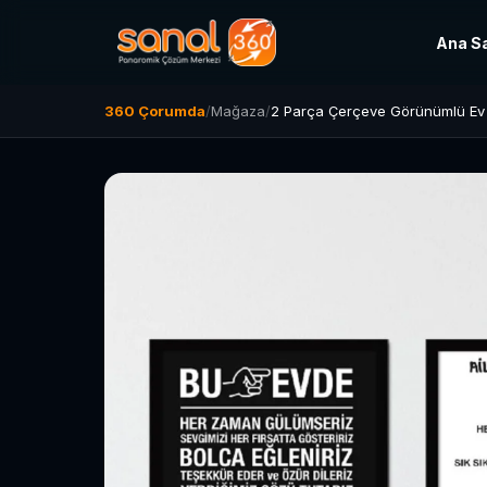
Ana S
360 Çorumda
/
Mağaza
/
2 Parça Çerçeve Görünümlü Ev Ku