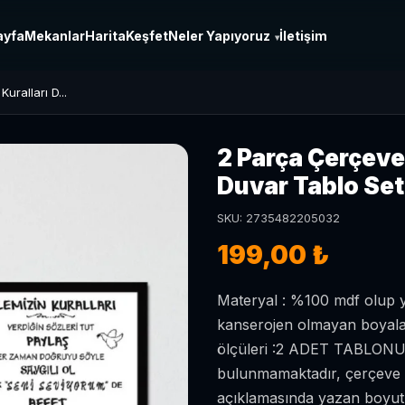
ayfa
Mekanlar
Harita
Keşfet
Neler Yapıyoruz
İletişim
▾
ralları D...
2 Parça Çerçeve
Duvar Tablo Set
SKU: 2735482205032
199,00 ₺
Materyal : %100 mdf olup y
kanserojen olmayan boyalar
ölçüleri :2 ADET TABLONUN
bulunmamaktadır, çerçeve gö
açıklamasında yazan boyut 