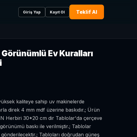
Teklif Al
Giriş Yap
Kayıt Ol
 Görünümlü Ev Kuralları
i
üksek kaliteye sahip uv makinelerde
la direk 4 mm mdf üzerine baskıdır.; Ürün
 Herbiri 30*20 cm dir Tablolar'da çerçeve
rünümü baskı ile verilmiştir.; Tablolar
gönderilecektir.; Tabloları doğrudan güneş