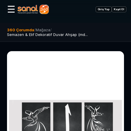
☰
Giriş Yap
Kayıt Ol
360 Çorumda
/
Mağaza
/
Semazen & Elif Dekoratif Duvar Ahşap (md...