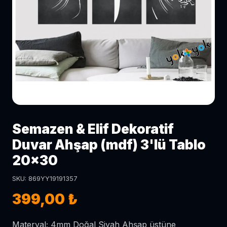
Semazen & Elif Dekoratif
Duvar Ahşap (mdf) 3'lü Tablo
20x30
SKU: 869YY19191357
399,00 ₺
Materyal; 4mm Doğal Siyah Ahşap üstüne