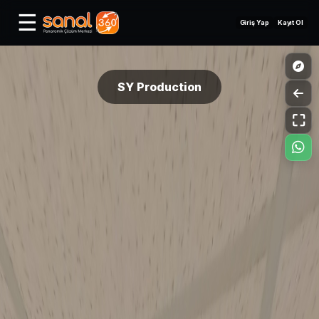
☰
Giriş Yap
Kayıt Ol
SY Production
⛶