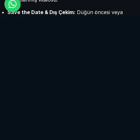
Save the Date & Dış Çekim:
Düğün öncesi veya
sonrası, Çorum’un en estetik noktalarında
gerçekleştirdiğimiz özel dış çekimler.
Düğün Belgeseli:
Sadece en önemli anları değil, o
günün tüm duygusunu barındıran uzun metrajlı
kayıtlar.
Fotoğraf Albümü Tasarımı:
Klasik albümlerin dışına
çıkan, zamansız tasarımlara sahip baskılı albüm
seçenekleri.
SY Production
ile çalışmak, düğün gününüzün
telaşı içinde arkanıza yaslanıp anın tadını
çıkarmanıza olanak tanır. Çünkü biz, teknik
detaylarla ilgilenirken sizin tek yapmanız gereken
birbirinizin gözlerinin içine bakmak ve gülümsemek.
Çorum’da düğün fotoğrafçılığında fark yaratmak
ve bu özel gününüzü profesyonel bir ekibe
emanet etmek isterseniz, SY Production olarak