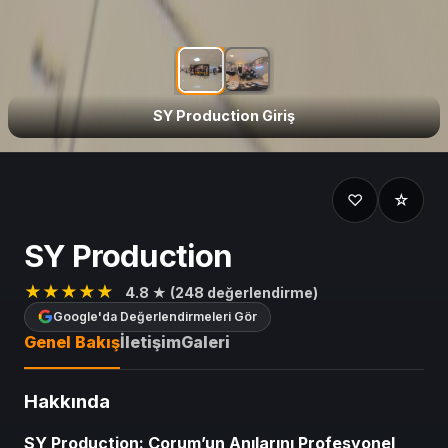
SY Production Giriş
SY Production
SY Production Giriş
♡
☆
SY Production
★★★★★
4.8 ★ (248 değerlendirme)
Google'da Değerlendirmeleri Gör
Genel Bakış
İletişim
Galeri
Hakkında
SY Production: Çorum’un Anılarını Profesyonel