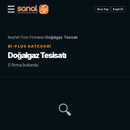
☰
Giriş Yap
Kayıt Ol
Keşfet
›
Tüm Firmalar
›
Doğalgaz Tesisatı
BI-PLUG KATEGORI
Doğalgaz Tesisatı
0 firma bulundu
🔍