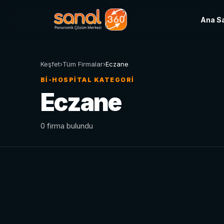
Ana S
Keşfet
›
Tüm Firmalar
›
Eczane
BI-HOSPITAL KATEGORI
Eczane
0 firma bulundu