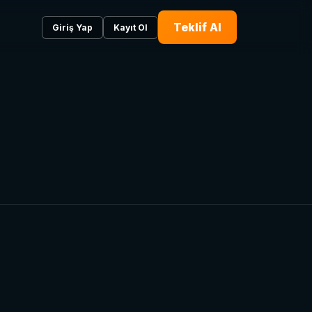
Teklif Al
Giriş Yap
Kayıt Ol