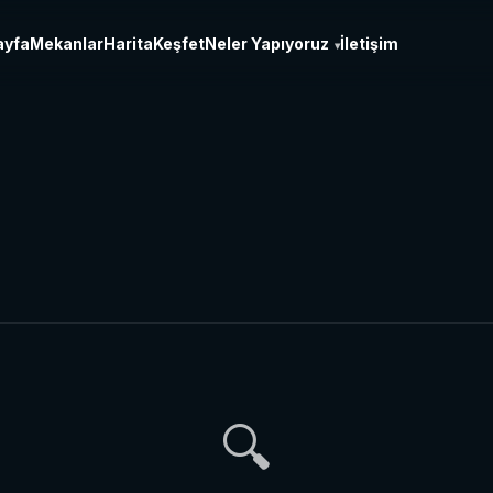
ayfa
Mekanlar
Harita
Keşfet
Neler Yapıyoruz
İletişim
▾
🔍