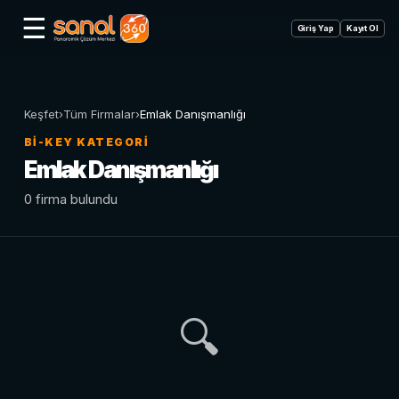
☰
Giriş Yap
Kayıt Ol
Keşfet
›
Tüm Firmalar
›
Emlak Danışmanlığı
BI-KEY KATEGORI
Emlak Danışmanlığı
0 firma bulundu
🔍