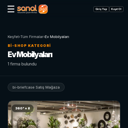
☰
Giriş Yap
Kayıt Ol
Keşfet
›
Tüm Firmalar
›
Ev Mobilyaları
BI-SHOP KATEGORI
Ev Mobilyaları
1 firma bulundu
bi-briefcase Satış Mağaza
360° × 8