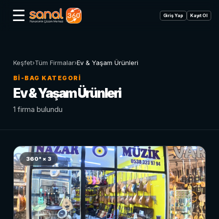
☰
Giriş Yap
Kayıt Ol
Keşfet
›
Tüm Firmalar
›
Ev & Yaşam Ürünleri
BI-BAG KATEGORI
Ev & Yaşam Ürünleri
1 firma bulundu
360° × 3