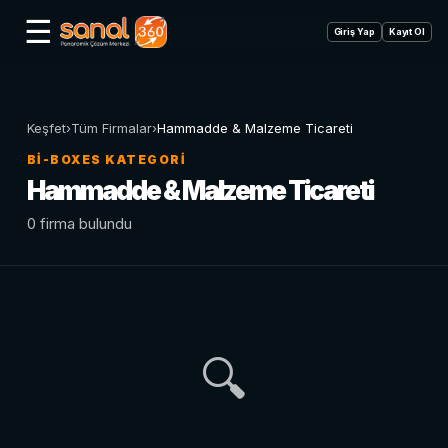
☰
Giriş Yap
Kayıt Ol
Keşfet
›
Tüm Firmalar
›
Hammadde & Malzeme Ticareti
BI-BOXES KATEGORI
Hammadde & Malzeme Ticareti
0 firma bulundu
🔍