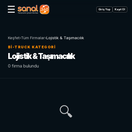
☰
Giriş Yap
Kayıt Ol
Keşfet
›
Tüm Firmalar
›
Lojistik & Taşımacılık
BI-TRUCK KATEGORI
Lojistik & Taşımacılık
0 firma bulundu
🔍