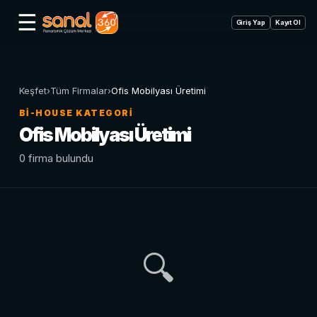
☰
Giriş Yap
Kayıt Ol
Keşfet
›
Tüm Firmalar
›
Ofis Mobilyası Üretimi
BI-HOUSE KATEGORI
Ofis Mobilyası Üretimi
0 firma bulundu
🔍