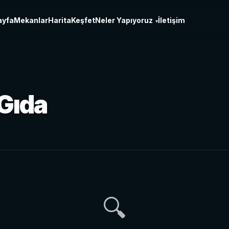
ayfa
Mekanlar
Harita
Keşfet
Neler Yapıyoruz
İletişim
▾
Gıda
🔍