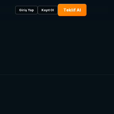
Teklif Al
Giriş Yap
Kayıt Ol