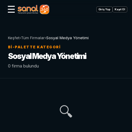
☰
Giriş Yap
Kayıt Ol
Keşfet
›
Tüm Firmalar
›
Sosyal Medya Yönetimi
BI-PALETTE KATEGORI
Sosyal Medya Yönetimi
0 firma bulundu
🔍