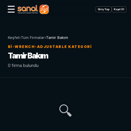
☰
Giriş Yap
Kayıt Ol
Keşfet
›
Tüm Firmalar
›
Tamir Bakım
BI-WRENCH-ADJUSTABLE KATEGORI
Tamir Bakım
0 firma bulundu
🔍