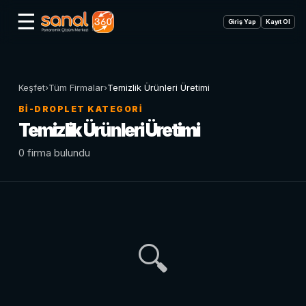
☰
Giriş Yap
Kayıt Ol
Keşfet
›
Tüm Firmalar
›
Temizlik Ürünleri Üretimi
BI-DROPLET KATEGORI
Temizlik Ürünleri Üretimi
0 firma bulundu
🔍