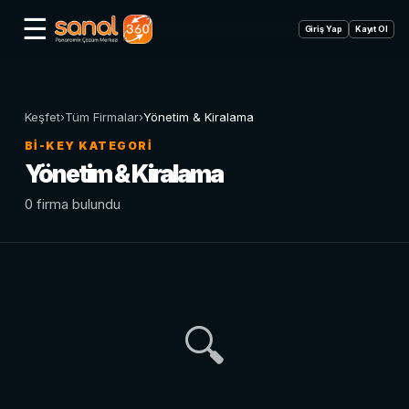
☰
Giriş Yap
Kayıt Ol
Keşfet
›
Tüm Firmalar
›
Yönetim & Kiralama
BI-KEY KATEGORI
Yönetim & Kiralama
0 firma bulundu
🔍