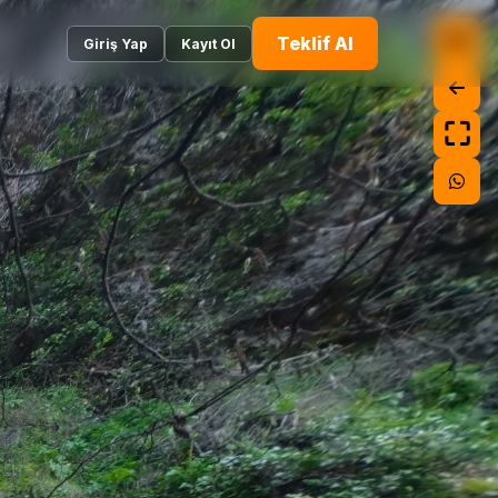
Teklif Al
Giriş Yap
Kayıt Ol
⛶