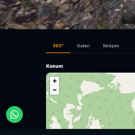
360°
Galeri
İletişim
Konum
+
−