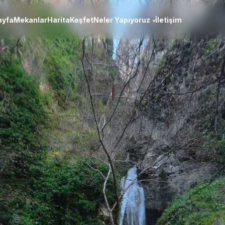
ayfa
Mekanlar
Harita
Keşfet
Neler Yapıyoruz
İletişim
▾