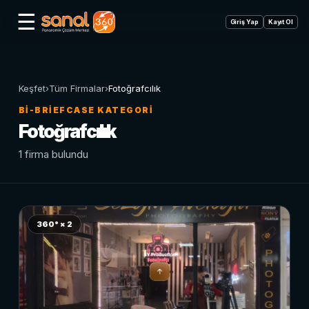
☰
Giriş Yap
Kayıt Ol
Keşfet
›
Tüm Firmalar
›
Fotoğrafcılık
BI-BRIEFCASE KATEGORI
Fotoğrafcılık
1 firma bulundu
360° × 2